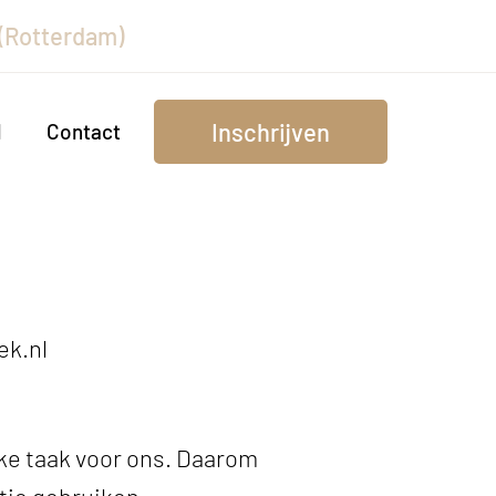
 (Rotterdam)
Inschrijven
d
Contact
ek.nl
ke taak voor ons. Daarom
tie gebruiken.