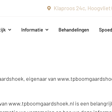
Klaproos 24c, Hoogvliet
ijk
Informatie
Behandelingen
Spoe
aardshoek, eigenaar van www.tpboomgaardsho
 van www.tpboomgaardshoek.nl is een belangrij
nformatie we verzamelen en hoe we deze informa