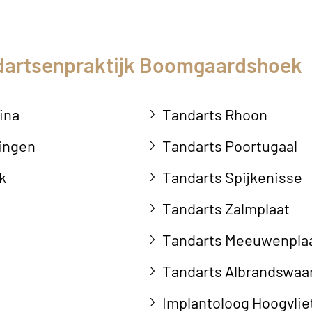
dartsenpraktijk Boomgaardshoek
ina
Tandarts Rhoon
ingen
Tandarts Poortugaal
k
Tandarts Spijkenisse
Tandarts Zalmplaat
Tandarts Meeuwenpla
Tandarts Albrandswaa
Implantoloog Hoogvlie