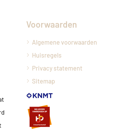
Voorwaarden
Algemene voorwaarden
Huisregels
Privacy statement
Sitemap
at
rd
t