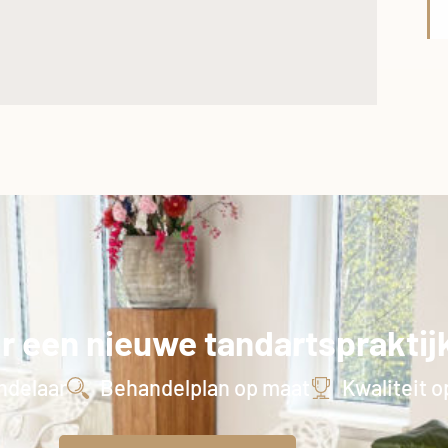
or een nieuwe tandartspraktij
ndelaar
Behandelplan op maat
Kwaliteit o