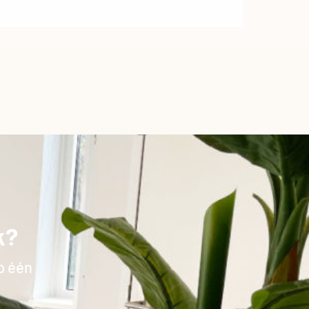
k?
p één